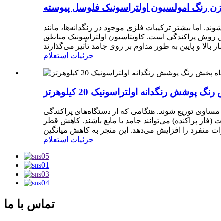
ن رنگ امولسیون اولتراسونیک فلوسل پیوسته
ود در رنگدانه‌ها، مانند: TiO2، SiO2، ZrO2، ZnO، CeO2، مواد نامحلول هستند. این امر
ترین روش پراکندگی است. کاویتاسیون اولتراسونیک مناطق
جزئیات
استعلام
 پوشش رنگدانه اولتراسونیک 20 کیلوهرتز
مساوی توزیع شوند. هنگامی که از دستگاه‌های پراکندگی
فاز پراکنده) می‌توانند جامد یا مایع باشند. کاهش قطر
جزئیات
استعلام
تماس با ما