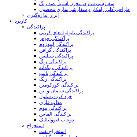
سفارشی سازی مخزن استیل ضد زنگ
طراحی کلی راهکار و سفارشی‌سازی محصول
ابزار اندازه‌گیری
کاربرد
پراکندگی
پراکندگی نانولوله‌های کربنی
پراکندگی جوهر
پراکندگی لیپوزوم
پراکندگی گرافن
پراکندگی سیلیس
پراکندگی رنگ
پراکندگی رنگدانه
پراکندگی پالپ
پراکندگی رنگ
پراکندگی کورکومین
پراکندگی سیمان و بتن
خرد کردن سلول
مذاب فلزی
پراکندگی موم
پراکندگی الماس
دوغاب فتوولتائیک
استخراج
استخراج نفت