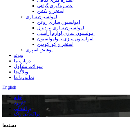
عصاره گیری گیاهی
عصاره‌گیری گیاهی
استخراج پکتین
امولسیون سازی
امولسیون سازی روغن
امولسیون سازی بیودیزل
امولسیون سازی لوازم آرایشی
امولسیون‌سازی نانوامولسیون
استخراج کورکومین
پوشش اسپری
ویدئو
درباره ما
سوالات متداول
وبلاگ‌ها
تماس با ما
English
خانه
کاربرد
پراکندگی
پراکندگی رنگ
دسته‌ها