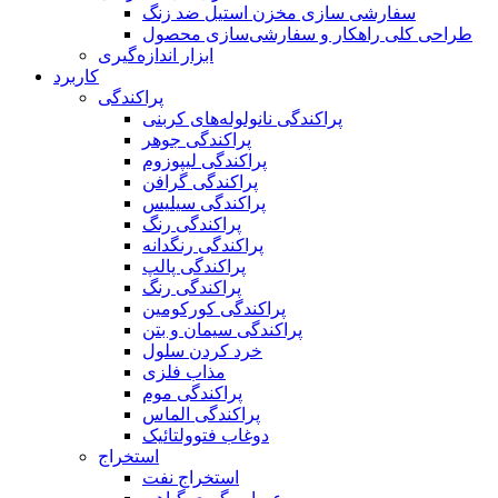
سفارشی سازی مخزن استیل ضد زنگ
طراحی کلی راهکار و سفارشی‌سازی محصول
ابزار اندازه‌گیری
کاربرد
پراکندگی
پراکندگی نانولوله‌های کربنی
پراکندگی جوهر
پراکندگی لیپوزوم
پراکندگی گرافن
پراکندگی سیلیس
پراکندگی رنگ
پراکندگی رنگدانه
پراکندگی پالپ
پراکندگی رنگ
پراکندگی کورکومین
پراکندگی سیمان و بتن
خرد کردن سلول
مذاب فلزی
پراکندگی موم
پراکندگی الماس
دوغاب فتوولتائیک
استخراج
استخراج نفت