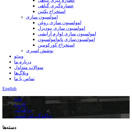
عصاره گیری گیاهی
عصاره‌گیری گیاهی
استخراج پکتین
امولسیون سازی
امولسیون سازی روغن
امولسیون سازی بیودیزل
امولسیون سازی لوازم آرایشی
امولسیون‌سازی نانوامولسیون
استخراج کورکومین
پوشش اسپری
ویدئو
درباره ما
سوالات متداول
وبلاگ‌ها
تماس با ما
English
خانه
کاربرد
پراکندگی
پراکندگی کورکومین
دسته‌ها