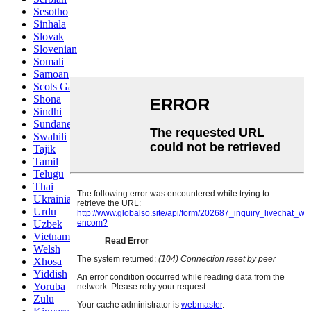
Sesotho
Sinhala
Slovak
Slovenian
Somali
Samoan
Scots Gaelic
Shona
Sindhi
Sundanese
Swahili
Tajik
Tamil
Telugu
Thai
Ukrainian
Urdu
Uzbek
Vietnamese
Welsh
Xhosa
Yiddish
Yoruba
Zulu