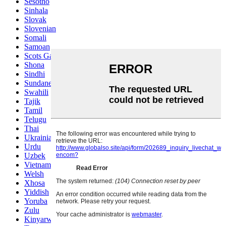
Sesotho
Sinhala
Slovak
Slovenian
Somali
Samoan
Scots Gaelic
Shona
Sindhi
Sundanese
Swahili
Tajik
Tamil
Telugu
Thai
Ukrainian
Urdu
Uzbek
Vietnamese
Welsh
Xhosa
Yiddish
Yoruba
Zulu
Kinyarwanda