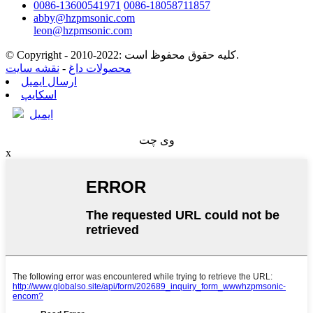
0086-13600541971
0086-18058711857
abby@hzpmsonic.com
leon@hzpmsonic.com
© Copyright - 2010-2022: کلیه حقوق محفوظ است.
محصولات داغ
-
نقشه سایت
ارسال ایمیل
اسکایپ
ایمیل
وی چت
x