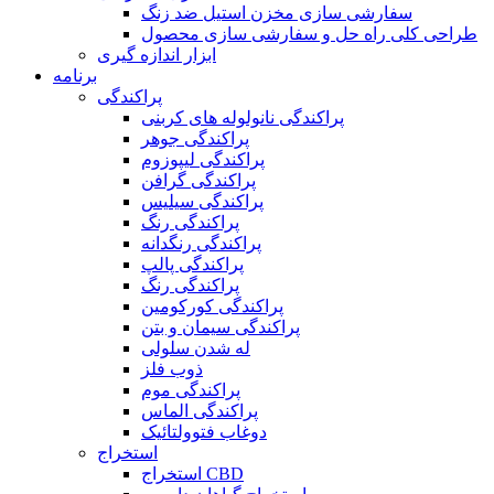
سفارشی سازی مخزن استیل ضد زنگ
طراحی کلی راه حل و سفارشی سازی محصول
ابزار اندازه گیری
برنامه
پراکندگی
پراکندگی نانولوله های کربنی
پراکندگی جوهر
پراکندگی لیپوزوم
پراکندگی گرافن
پراکندگی سیلیس
پراکندگی رنگ
پراکندگی رنگدانه
پراکندگی پالپ
پراکندگی رنگ
پراکندگی کورکومین
پراکندگی سیمان و بتن
له شدن سلولی
ذوب فلز
پراکندگی موم
پراکندگی الماس
دوغاب فتوولتائیک
استخراج
استخراج CBD