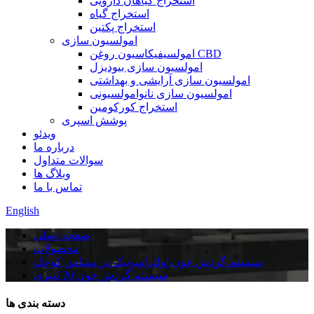
استخراج گیاهان دارویی
استخراج گیاه
استخراج پکتین
امولسیون سازی
امولسیفیکاسیون روغن CBD
امولسیون سازی بیودیزل
امولسیون سازی آرایشی و بهداشتی
امولسیون سازی نانوامولسیونی
استخراج کورکومین
پوشش اسپری
ویدئو
درباره ما
سوالات متداول
وبلاگ ها
تماس با ما
English
صفحه اصلی
محصولات
سیستم گردش خون اولتراسونیک در مقیاس کوچک
سیستم گردش خون 20 لیتری
دسته بندی ها