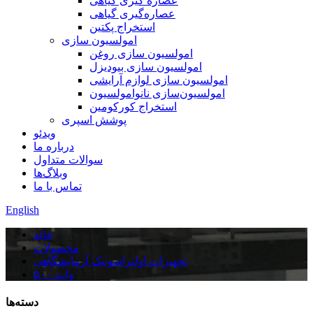
عصاره گیری گیاهی
عصاره‌گیری گیاهی
استخراج پکتین
امولسیون سازی
امولسیون سازی روغن
امولسیون سازی بیودیزل
امولسیون سازی لوازم آرایشی
امولسیون‌سازی نانوامولسیون
استخراج کورکومین
پوشش اسپری
ویدئو
درباره ما
سوالات متداول
وبلاگ‌ها
تماس با ما
English
خانه
محصولات
تجهیزات اولتراسونیک آزمایشگاهی
۵۰۰ وات
دسته‌ها