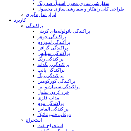
سفارشی سازی مخزن استیل ضد زنگ
طراحی کلی راهکار و سفارشی‌سازی محصول
ابزار اندازه‌گیری
کاربرد
پراکندگی
پراکندگی نانولوله‌های کربنی
پراکندگی جوهر
پراکندگی لیپوزوم
پراکندگی گرافن
پراکندگی سیلیس
پراکندگی رنگ
پراکندگی رنگدانه
پراکندگی پالپ
پراکندگی رنگ
پراکندگی کورکومین
پراکندگی سیمان و بتن
خرد کردن سلول
مذاب فلزی
پراکندگی موم
پراکندگی الماس
دوغاب فتوولتائیک
استخراج
استخراج نفت