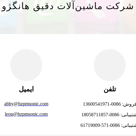
شرکت ماشین‌آلات دقیق هانگژو
تلفن
ایمیل
abby@hzpmsonic.com
وش: 0086-13600541971
leon@hzpmsonic.com
بانی: 0086-18058711857
انی: 0086-571-61719009