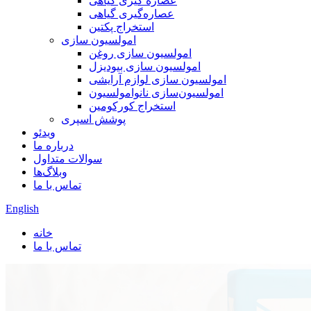
عصاره گیری گیاهی
عصاره‌گیری گیاهی
استخراج پکتین
امولسیون سازی
امولسیون سازی روغن
امولسیون سازی بیودیزل
امولسیون سازی لوازم آرایشی
امولسیون‌سازی نانوامولسیون
استخراج کورکومین
پوشش اسپری
ویدئو
درباره ما
سوالات متداول
وبلاگ‌ها
تماس با ما
English
خانه
تماس با ما