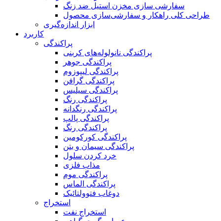
سفارشی سازی مخزن استیل ضد زنگ
طراحی کلی راهکار و سفارشی‌سازی محصول
ابزار اندازه‌گیری
کاربرد
پراکندگی
پراکندگی نانولوله‌های کربنی
پراکندگی جوهر
پراکندگی لیپوزوم
پراکندگی گرافن
پراکندگی سیلیس
پراکندگی رنگ
پراکندگی رنگدانه
پراکندگی پالپ
پراکندگی رنگ
پراکندگی کورکومین
پراکندگی سیمان و بتن
خرد کردن سلول
مذاب فلزی
پراکندگی موم
پراکندگی الماس
دوغاب فتوولتائیک
استخراج
استخراج نفت