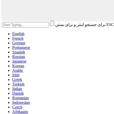
English
French
German
Portuguese
Spanish
Russian
Japanese
Korean
Arabic
Irish
Greek
Turkish
Italian
Danish
Romanian
Indonesian
Czech
Afrikaans