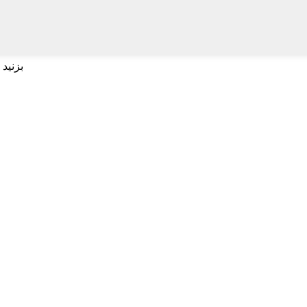
برای جستجو اینتر و برای بستن ESC بزنید