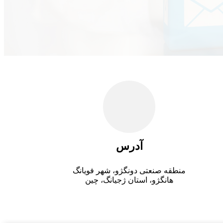
آدرس
منطقه صنعتی دونگژو، شهر فویانگ
هانگژو، استان ژجیانگ، چین